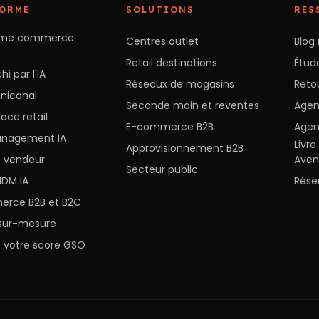
FORME
SOLUTIONS
RES
orme commerce
Centres outlet
Blog 
Retail destinations
Étude
hi par l'IA
Réseaux de magasins
Reto
nicanal
Seconde main et reventes
Agen
ace retail
E-commerce B2B
Agen
anagement IA
Livr
Approvisionnement B2B
e vendeur
Ave
Secteur public
DM IA
Rése
rce B2B et B2C
l sur-mesure
z votre score GSO