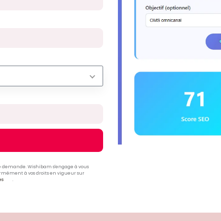
tre demande. Wishibam s'engage à vous
ormément à vos droits en vigueur sur
es
.