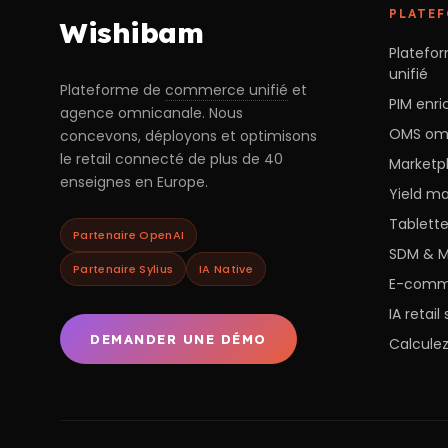
PLATE
Wishibam
Platef
unifié
Plateforme de
commerce unifié
et
PIM enric
agence omnicanale. Nous
OMS om
concevons, déployons et optimisons
le retail connecté de plus de 40
Marketpl
enseignes en Europe.
Yield m
Tablett
Partenaire OpenAI
SDM & M
Partenaire Sylius
IA Native
E-comme
IA retai
DEMANDER UNE DÉMO
Calcule