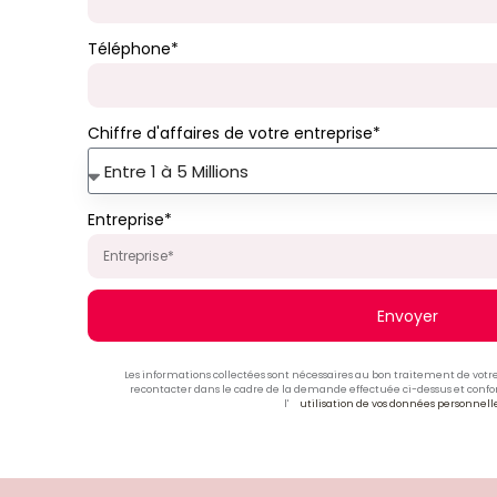
Téléphone*
Chiffre d'affaires de votre entreprise*
Entre 1 à 5 Millions
Entreprise*
Envoyer
Les informations collectées sont nécessaires au bon traitement de vo
recontacter dans le cadre de la demande effectuée ci-dessus et conf
l'
utilisation de vos données personnell