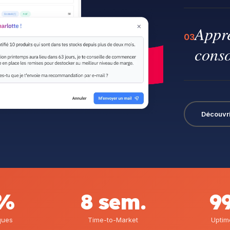
Appre
03
conso
Découvri
0%
8 sem.
9
ques
Time-to-Market
Uptim