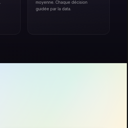
.
moyenne. Chaque décision
guidée par la data.