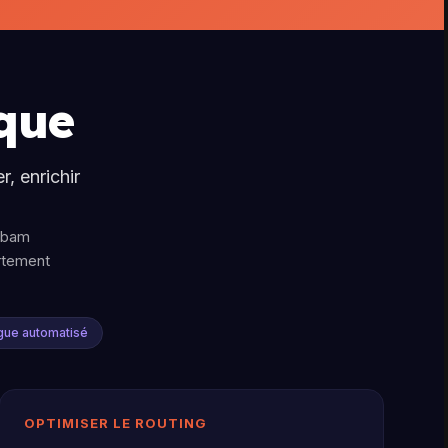
que
, enrichir
hibam
ortement
gue automatisé
OPTIMISER LE ROUTING