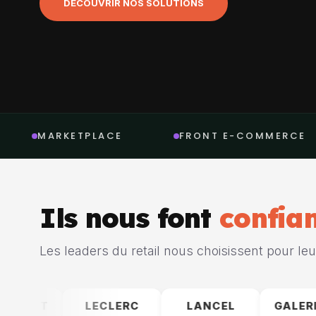
DÉCOUVRIR NOS SOLUTIONS
ACE
FRONT E-COMMERCE
TABLETT
Ils nous font
confia
Les leaders du retail nous choisissent pour le
CLERC
LANCEL
GALERIES LAFAYETTE