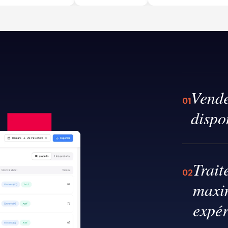
Vende
01
dispo
Trai
02
maxim
expér