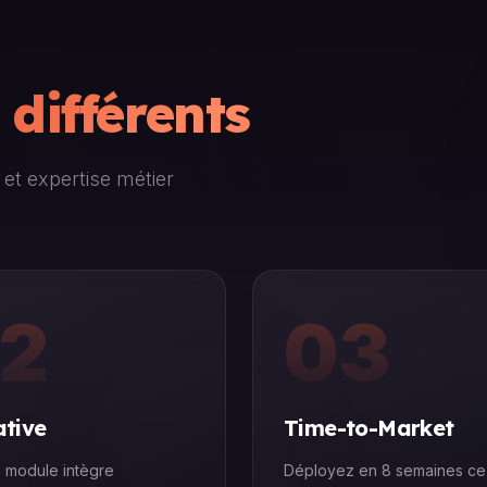
d
différents
et expertise métier
2
03
ative
Time-to-Market
 module intègre
Déployez en 8 semaines ce