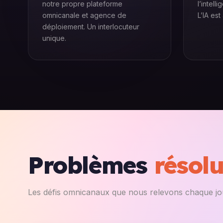
notre propre plateforme
l’intell
omnicanale et agence de
L’IA est
déploiement. Un interlocuteur
unique.
Problèmes
résol
Les défis omnicanaux que nous relevons chaque jo