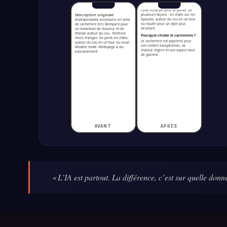
L’élégance du cachemire en
version légère
Description originale
Cette écharpe en voile de
L’indispensable accessoire en voile
cachemire Eric Bompard incarne le
de cachemire Eric Bompard pour
luxe discret. Fine, douce et
un maximum de douceur et de
aérienne, elle enveloppe le cou et
finesse autour du cou. -Finitions
les épaules avec une sensation de
micro franges -Se porte en châle,
confort incomparable.
autour du cou en un tour ou noué -
Comment porter une écharpe
Modèle mixte -Nettoyage à sec
en voile de cachemire ?
exclusivement
Cette écharpe peut se porter de
plusieurs façons : en châle sur les
épaules, autour du cou en un tour
ou nouée pour un style plus
structuré.
Pourquoi choisir le cachemire ?
Le cachemire est apprécié pour
son confort exceptionnel, sa
chaleur légère et son aspect haut
de gamme.
AVANT
APRÈS
« L’IA est partout. La différence, c’est sur quelle donn