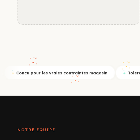
s vraies contraintes magasin
Tolerant a la donnee incom
NOTRE EQUIPE