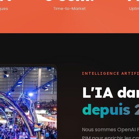
ques
Time-to-Market
Upti
INTELLIGENCE ARTIFI
L'IA da
depuis 
Nous sommes OpenAI Par
PIM pour enrichir les c