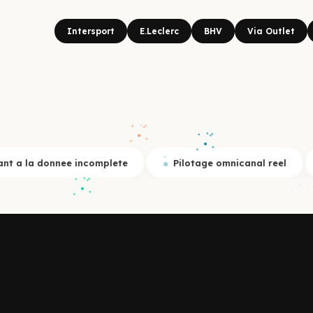
Intersport
E.Leclerc
BHV
Via Outlet
plete
Pilotage omnicanal reel
Deployable sans 