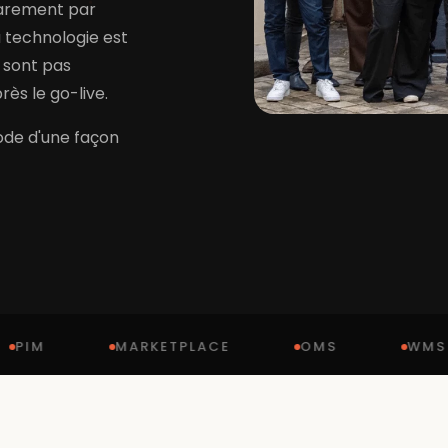
rarement par
 technologie est
 sont pas
ès le go-live.
ode d'une façon
MARKETPLACE
OMS
WMS