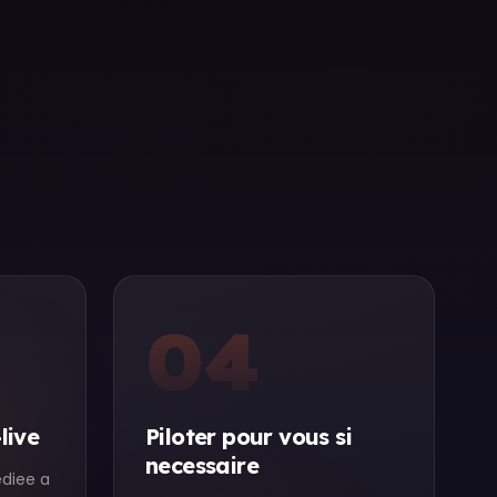
04
live
Piloter pour vous si
necessaire
diee a