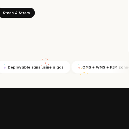
Steen & Strom
usine a gaz
OMS + WMS + PIM connectes
Stocks