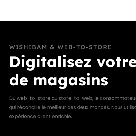
CHOISIR 
WISHIBAM & WEB-TO-STORE
Digitalisez votr
de magasins
Du web-to-store au store-to-web, le consommateur
qui réconcilie le meilleur des deux mondes. Nous utiliso
expérience client enrichie.