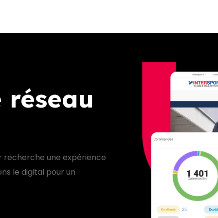
WISHIBAM
PRODUITS
AGENCE COMMERCE OMNI
e réseau
 recherche une expérience
ns le digital pour un