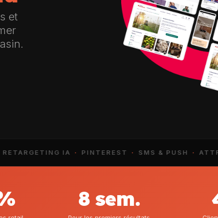
s et
rmer
asin.
ARGETING IA
·
PINTEREST
·
SMS & PUSH
·
ATTRIBUT
5%
8 sem.
 retail
Pour les premiers résultats
Clien