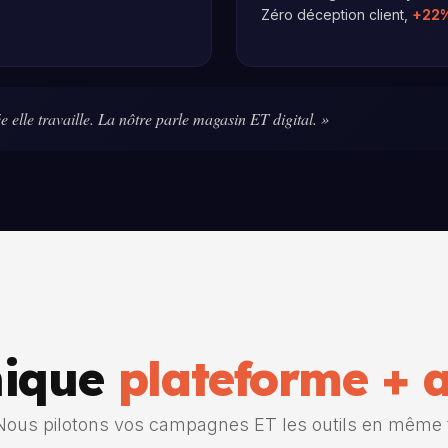
Zéro déception client,
+22
ée elle travaille. La nôtre parle magasin ET digital. »
nique
plateforme + 
ous pilotons vos campagnes ET les outils en même