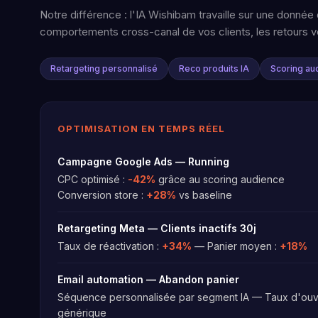
Notre différence : l'IA Wishibam travaille sur une donné
comportements cross-canal de vos clients, les retours v
Retargeting personnalisé
Reco produits IA
Scoring au
OPTIMISATION EN TEMPS RÉEL
Campagne Google Ads — Running
CPC optimisé :
-42%
grâce au scoring audience
Conversion store :
+28%
vs baseline
Retargeting Meta — Clients inactifs 30j
Taux de réactivation :
+34%
— Panier moyen :
+18%
Email automation — Abandon panier
Séquence personnalisée par segment IA — Taux d'ouv
générique