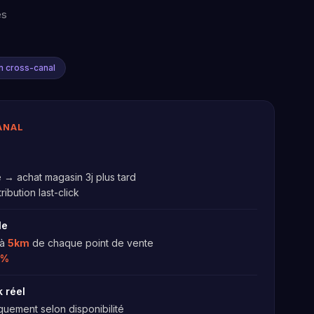
es
on cross-canal
ANAL
e → achat magasin 3j plus tard
ribution last-click
le
 à
5km
de chaque point de vente
1%
k réel
uement selon disponibilité