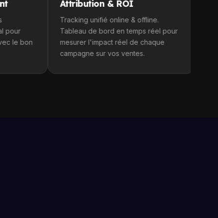
Attribution & ROI
Publicité di
Tracking unifié online & offline.
Google Ads, Met
Tableau de bord en temps réel pour
Campagnes conç
mesurer l'impact réel de chaque
optimisées en c
campagne sur vos ventes.
équipe et notre 