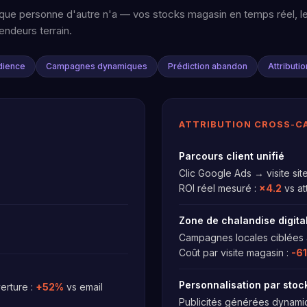
e que personne d'autre n'a — vos stocks magasin en temps réel, l
endeurs terrain.
dience
Campagnes dynamiques
Prédiction abandon
Attributi
ATTRIBUTION CROSS-C
Parcours client unifié
Clic Google Ads → visite sit
ROI réel mesuré :
×4.2
vs att
Zone de chalandise digita
Campagnes locales ciblées
Coût par visite magasin :
-6
Personnalisation par stoc
erture :
+52%
vs email
Publicités générées dynamiq