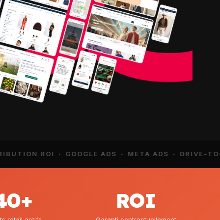
ION ROI
·
GOOGLE ADS
·
META ADS
·
DRIVE-TO-STO
40+
ROI
ts retail actifs
Garanti contractuellement