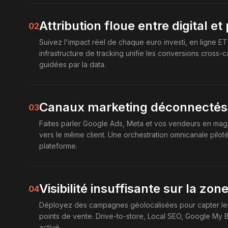
Attribution floue entre digital e
02
Suivez l'impact réel de chaque euro investi, en ligne E
infrastructure de tracking unifie les conversions cross-
guidées par la data.
Canaux marketing déconnectés
03
Faites parler Google Ads, Meta et vos vendeurs en ma
vers le même client. Une orchestration omnicanale pilo
plateforme.
Visibilité insuffisante sur la zo
04
Déployez des campagnes géolocalisées pour capter les 
points de vente. Drive-to-store, Local SEO, Google My B
activé.