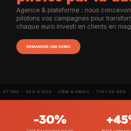
Agence & plateforme : nous concevon
pilotons vos campagnes pour transfo
chaque euro investi en clients en mag
DEMANDER UNE DÉMO
ORE
·
SEO & GSO
·
CRM & EMAIL
·
TIKTOK ADS
·
RET
-30%
+4
Coût d'acquisition moyen
ROAS campagnes