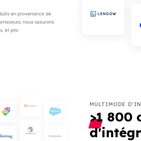
oduits en provenance de
urnisseurs, nous assurons
 et prix.
MULTIMODE D'I
>1 800 
d'intégr