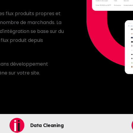
s flux produits propres et
nd nombre de marchands. La
d'intégration se base sur du
 flux produit depuis
t sans développement
ne sur votre site.
Data Cleaning