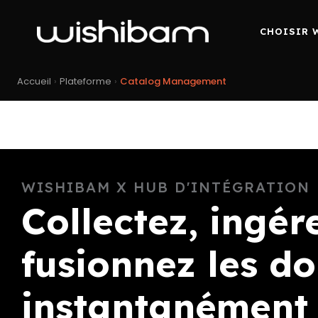
CHOISIR 
Accueil
›
Plateforme
›
Catalog Management
WISHIBAM X HUB D'INTÉGRATION
Collectez, ingér
fusionnez les d
instantanément