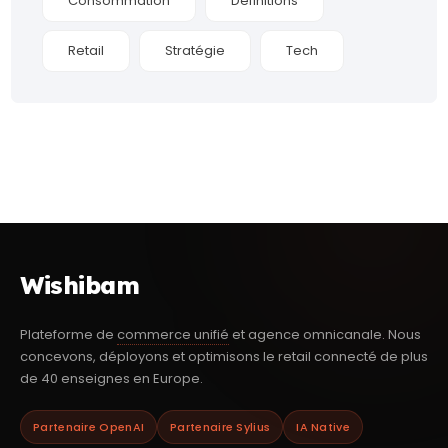
Consommation
Définitions
Retail
Stratégie
Tech
Wishibam
Plateforme de
commerce unifié
et agence omnicanale. Nous
concevons, déployons et optimisons le retail connecté de plus
de 40 enseignes en Europe.
Partenaire OpenAI
Partenaire Sylius
IA Native