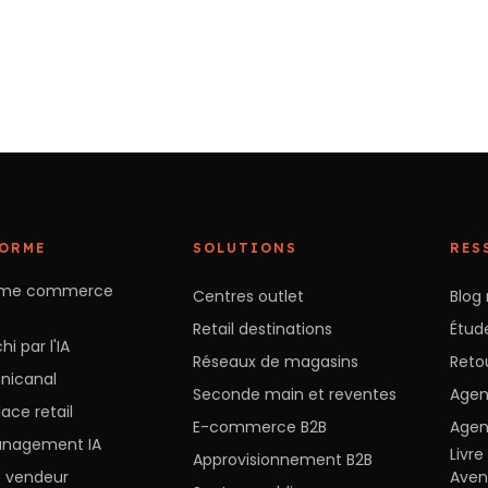
FORME
SOLUTIONS
RES
orme commerce
Centres outlet
Blog 
Retail destinations
Étude
hi par l'IA
Réseaux de magasins
Reto
nicanal
Seconde main et reventes
Agen
ace retail
E-commerce B2B
Agen
anagement IA
Livr
Approvisionnement B2B
e vendeur
Ave