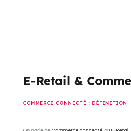
CHOISIR 
E-Retail & Comme
COMMERCE CONNECTÉ : DÉFINITION
On parle de
Commerce connecté
, ou
E-Retail