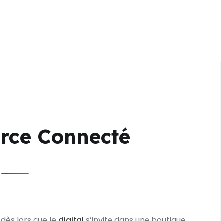
WISHIBAM
PRODUITS
AGENCE COMMERCE OMNI
rce Connecté
, dès lors que le
digital
s’invite dans une boutique