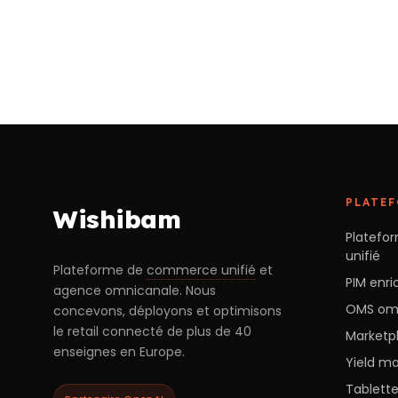
PLATE
Wishibam
Platef
unifié
Plateforme de
commerce unifié
et
PIM enric
agence omnicanale. Nous
OMS om
concevons, déployons et optimisons
le retail connecté de plus de 40
Marketpl
enseignes en Europe.
Yield m
Tablett