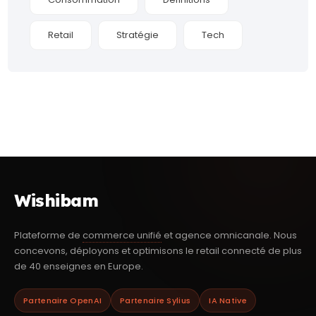
Retail
Stratégie
Tech
Wishibam
Plateforme de
commerce unifié
et agence omnicanale. Nous
concevons, déployons et optimisons le retail connecté de plus
de 40 enseignes en Europe.
Partenaire OpenAI
Partenaire Sylius
IA Native