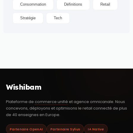
Consommation
Définitions
Retail
Stratégie
Tech
Wishibam
Plateforme de
commerce unifié
et agence omnicanale. Nous
concevons, déployons et optimisons le retail connecté de plus
de 40 enseignes en Europe.
Partenaire OpenAI
Partenaire Sylius
IA Native