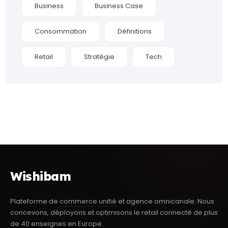
Business
Business Case
Consommation
Définitions
Retail
Stratégie
Tech
Wishibam
Plateforme de
commerce unifié
et agence omnicanale. Nous
concevons, déployons et optimisons le retail connecté de plus
de 40 enseignes en Europe.