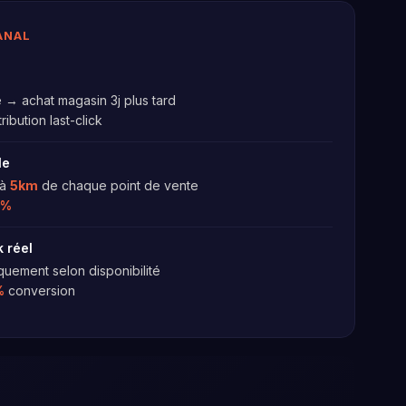
ANAL
e → achat magasin 3j plus tard
ribution last-click
le
 à
5km
de chaque point de vente
1%
k réel
uement selon disponibilité
%
conversion