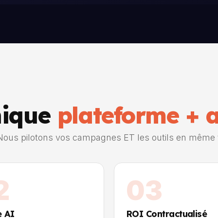
nique
plateforme + 
ous pilotons vos campagnes ET les outils en même
2
03
e AI
ROI Contractualisé