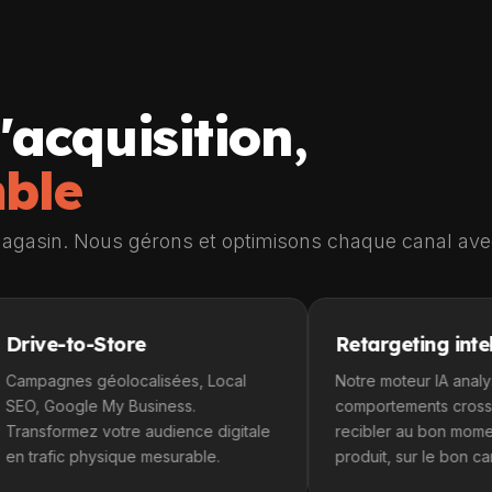
'acquisition,
mble
n magasin. Nous gérons et optimisons chaque canal avec
-Store
Retargeting intelligent
géolocalisées, Local
Notre moteur IA analyse les
e My Business.
comportements cross-canal pour
z votre audience digitale
recibler au bon moment, avec le
physique mesurable.
produit, sur le bon canal.