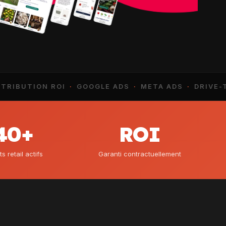
UTION ROI
·
GOOGLE ADS
·
META ADS
·
DRIVE-TO-S
40+
ROI
ts retail actifs
Garanti contractuellement