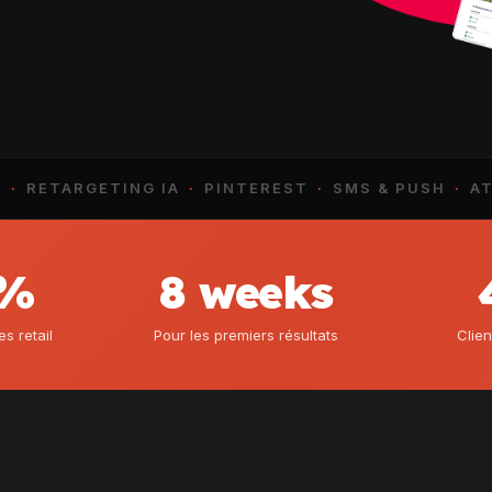
ETARGETING IA
·
PINTEREST
·
SMS & PUSH
·
ATTRIB
5%
8 weeks
 retail
Pour les premiers résultats
Clien