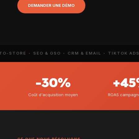
DEMANDER UNE DÉMO
STORE
·
SEO & GSO
·
CRM & EMAIL
·
TIKTOK ADS
·
R
-30%
+4
Coût d'acquisition moyen
ROAS campagnes