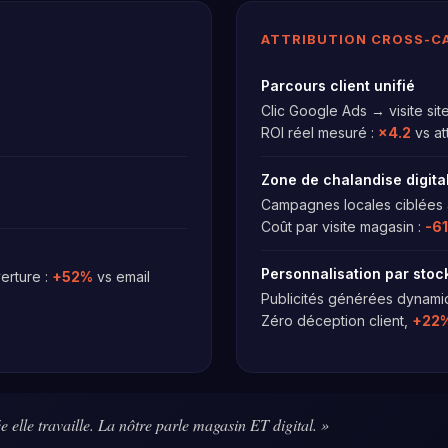
ATTRIBUTION CROSS-C
Parcours client unifié
Clic Google Ads → visite sit
ROI réel mesuré :
×4.2
vs att
Zone de chalandise digita
Campagnes locales ciblées
Coût par visite magasin :
-6
Personnalisation par stoc
erture :
+52%
vs email
Publicités générées dynamiq
Zéro déception client,
+22
ée elle travaille. La nôtre parle magasin ET digital. »