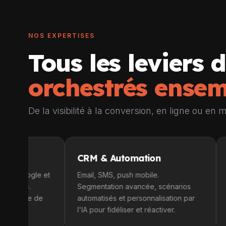
NOS EXPERTISES
Tous les leviers d
orchestrés ense
De la visibilité à la conversion, en ligne ou e
CRM & Automation
Drive-to
 et
Email, SMS, push mobile.
Campagnes 
Segmentation avancée, scénarios
SEO, Googl
e
automatisés et personnalisation par
Transforme
l'IA pour fidéliser et réactiver.
en trafic 