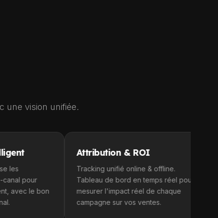
 une vision unifiée.
Attribution & ROI
Publicit
Tracking unifié online & offline.
Google Ads
Tableau de bord en temps réel pour
Campagnes
 bon
mesurer l'impact réel de chaque
optimisées
campagne sur vos ventes.
équipe et 