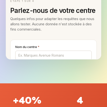
+40%
4